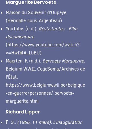
Marguerite Bervoets
Maison du Souvenir d'Oupeye
(Hermalle-sous-Argenteau)
YouTube. (n.d.).
Réstistantes - Film
documentaire
(
https://www.youtube.com/watch?
v=HwDitA_LbBU)
Maerten, F. (n.d.).
Bervoets Marguerite
.
Belgium WWII. CegeSoma/Archives de
l'État.
https://www.belgiumwwii.be/belgique
-en-guerre/personnes/
bervoets-
marguerite.html
Richard Lipper
F
. S.. (1956, 11 mars). L’inauguration