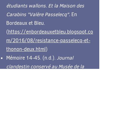
étudiants wallons. Et la Maison des
Carabins "Valère Passelecq".
En
Bordeaux et Bleu.
(
https://enbordeauxetbleu.blogspot.co
m/2016/08/resistance-passelecq-et-
thonon-deux.html
)
Mémoire 14-45. (n.d.).
Journal
clandestin conservé au Musée de la
Résistance de Bondues.
https://www.memoire14-
45.eu/fr/notice/2008-0-19-journal-
clandestinmusee-de-la-resistance-
bondues-dca469a2-914e-4baa-b872-
f63b4e1be020
Cf téléchargements
Arnaud Fraiteur