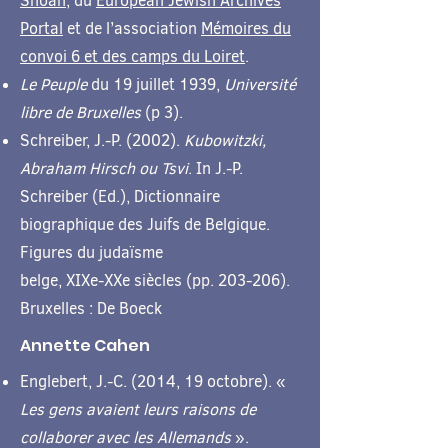
Shoah
, du
European Jewish Archives
Portal
et de l’association
Mémoires du
convoi 6 et des camps du Loiret
.
Le Peuple
du 19 juillet 1939,
Université
libre de Bruxelles
(p 3).
Schreiber, J.-P. (2002).
Kubowitzki,
Abraham Hirsch ou Tsvi
. In J.-P.
Schreiber (Ed.), Dictionnaire
biographique des Juifs de Belgique.
Figures du judaïsme
belge, XIXe-XXe siècles (pp. 203-206).
Bruxelles : De Boeck
Annette Cahen
Englebert, J.-C. (2014, 19 octobre). «
Les gens avaient leurs raisons de
collaborer avec les Allemands
».