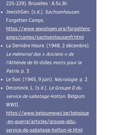
225-229). Bruxelles : A.Sc.Br.
JewishGen. (s.d.).
Sachsenhausen
.
Forgotten Camps.
https://www.jewishgen.org/forgottenc
amps/camps/sachsenhausenfr.html
La Dernière Heure. (1948, 2 décembre).
Le mémorial des « Anciens » de
l’Athénée de St-Gilles morts pour la
Patrie.
p. 3.
Le Soir. (1945, 9 juin).
Nécrologie
. p. 2.
Deconinck, L. (s.d.).
Le Groupe D du
service de sabotage Hotton
. Belgium
WWII.
https://www.belgiumwwii.be/belgique
-en-guerre/articles/groupe-ddu-
service-de-sabotage-hotton-le.html