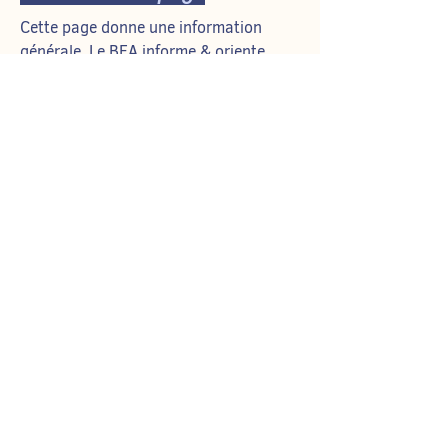
Cette page donne une information
générale. Le BEA informe & oriente,
mais ne remplace pas un conseil
juridique individualisé. Pour une aide
gratuite ou une représentation,
consultez la rubrique «
Mes droits hors
ULB
». Les textes officiels de l’ULB font
foi, notamment le
RGE 2025-2026
& le
Règlement de discipline relatif
aux
étudiant·e·s.