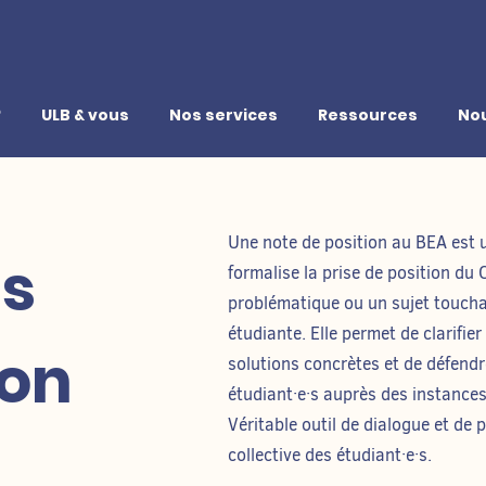
?
ULB & vous
Nos services
Ressources
Nou
Une note de position au BEA est 
es
formalise la prise de position du 
problématique ou un sujet touc
étudiante. Elle permet de clarifie
ion
solutions concrètes et de défendre
étudiant·e·s auprès des instances
Véritable outil de dialogue et de pl
collective des étudiant·e·s.