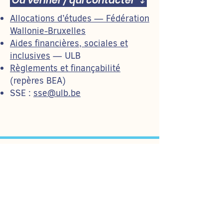
Où vérifier / qui contacter ↴
Allocations d’études — Fédération
Wallonie-Bruxelles
Aides financières, sociales et
inclusives
— ULB
Règlements et finançabilité
(repères BEA)
SSE :
sse@ulb.be
Cadre de cette page
Cette page donne une information
générale. Le BEA informe & oriente,
mais ne remplace pas un conseil
juridique individualisé. Pour une aide