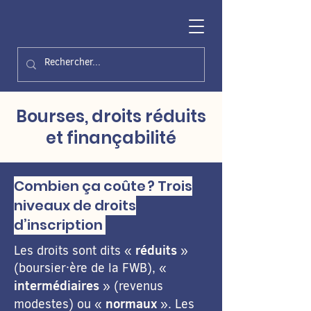
Bourses, droits réduits
et finançabilité
Combien ça coûte ? Trois
niveaux de droits
d’inscription
réduits
Les droits sont dits «
»
(boursier·ère de la FWB), «
intermédiaires
» (revenus
normaux
modestes) ou «
». Les