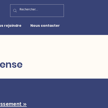
s rejoindre
Nous contacter
éfense
issement »