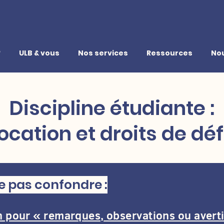
?
ULB & vous
Nos services
Ressources
Nou
Discipline étudiante :
cation et droits de d
e pas confondre :
n pour « remarques, observations ou avert