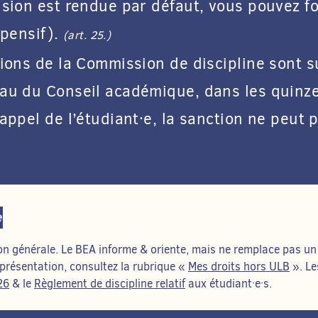
ision est rendue par défaut, vous pouvez f
spensif).
(art. 25.)
ions de la Commission de discipline sont s
au du Conseil académique, dans les quinze 
 appel de l’étudiant·e, la sanction ne peut
e
 générale. Le BEA informe & oriente, mais ne remplace pas un c
eprésentation, consultez la rubrique «
Mes droits hors ULB
». Le
26
& le
Règlement de discipline relatif
aux étudiant·e·s.