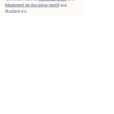
Règlement de discipline relatif
aux
étudiant·e·s.
B.E.A. - Bureau des
Étudiant·e·s
Administrateur·rice·s
Visiteurs : Campus du Solbosch,