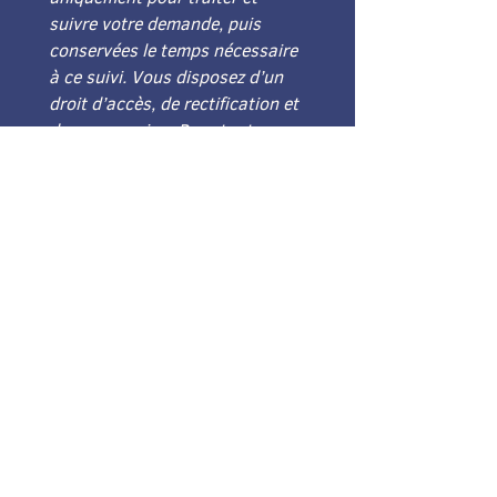
suivre votre demande, puis 
conservées le temps nécessaire 
à ce suivi. Vous disposez d’un 
droit d’accès, de rectification et 
de suppression. Pour toute 
question relative à vos données 
à l’ULB, vous pouvez écrire au 
Délégué à la protection des 
données : 
rgpd@ulb.be
. (Cf. 
RGE, dispositions liminaires, 
point e.) 
Envoyer